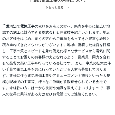
千葉の電気工事の内容について
をもっと見る ＞
千葉
周辺で
電気工事
の依頼をお考えの方へ、県内を中心に幅広い地
域での施工に対応できる株式会社石井電技を紹介いたします。地元
のお客様をはじめ、多くの方からご依頼を承ってきた豊富な経験と
積み重ねてきたノウハウがございます。地域に密着した経営を目指
し、工事の質とスピードを兼ね備えた様々なサービスから電気に関
することでお困りのお客様の力となれるよう、従業員一同力を合わ
せて品質の高い工事を行っている会社です。 また、事業の拡大に伴
い
千葉
で
電気工事
を共に行っていただける人材も募集しておりま
す。改修に伴う電気設備工事やアミューズメント施設といった大規
模な現場での工事等、様々なご依頼が多数寄せられている会社で
す。未経験の方には一から技術や知識を教えてまいりますので、職
人の世界に興味がある方はぜひお電話にてご連絡ください。